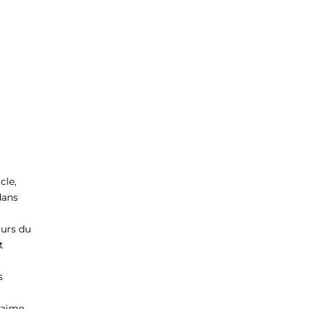
cle,
dans
ours du
t
s
’aime.