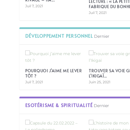
LECTURE : « LA PETIT
Juil 7, 2021
FABRIQUE DU BONHEU
Juil 7, 2021
DÉVELOPPEMENT PERSONNEL
Dernier
POURQUOI J’AIME ME LEVER
TROUVER SA VOIE G
TÔT ?
L’IKIGAÏ...
LE CBD : SCIENCES ET SPIRITUALITÉ
L’ANNEAU GASTRIQUE HYPNOTIQUE
POURQUOI J’AIME ME LEVER TÔT ?
Juil 7, 2021
Juin 25, 2021
Posté par
Posté par
Posté par
Julie Moreira
Tiffany Robert
Julie Moreira
|
|
|
Août 11, 2021
Juil 7, 2021
Juil 30, 2021
|
Développement person
|
|
Esotérisme & Spiritual
Thérapie brèves et al
ESOTÉRISME & SPIRITUALITÉ
Dernier