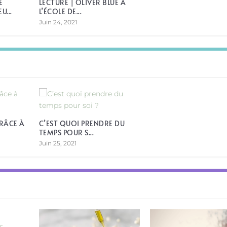
E
LECTURE | OLIVER BLUE À
...
L’ÉCOLE DE...
Juin 24, 2021
RÂCE À
C’EST QUOI PRENDRE DU
TEMPS POUR S...
Juin 25, 2021
nel
ité
ternatives
,
,
Julie M
Julie M
,
,
Tiffany R.
|
Sciences & Histoire
|
|