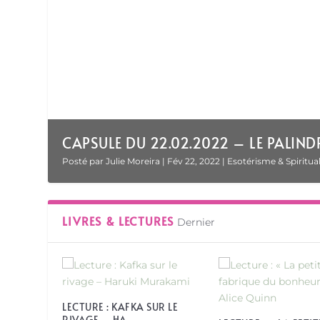
TATOUAGE SUR LES MAINS, LA SYMBOLIQ
Posté par
Julie Moreira
|
Août 25, 2021
|
Julie M
,
Thérapie brèves et a
LIVRES & LECTURES
Dernier
LECTURE : KAFKA SUR LE
RIVAGE – HA...