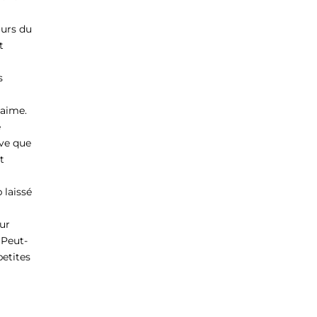
ours du
t
s
’aime.
e
uve que
t
 laissé
sur
(Peut-
petites