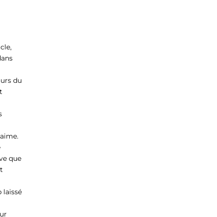
cle,
dans
ours du
t
s
’aime.
e
uve que
t
 laissé
sur