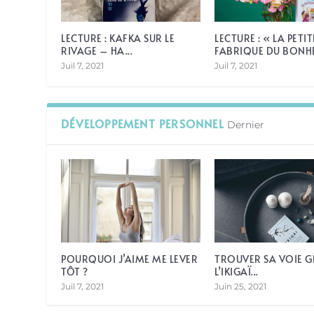
LECTURE : KAFKA SUR LE
LECTURE : « LA PETIT
RIVAGE – HA...
FABRIQUE DU BONHEU
Juil 7, 2021
Juil 7, 2021
DÉVELOPPEMENT PERSONNEL
Dernier
POURQUOI J’AIME ME LEVER
TROUVER SA VOIE G
TÔT ?
L’IKIGAÏ...
Juil 7, 2021
Juin 25, 2021