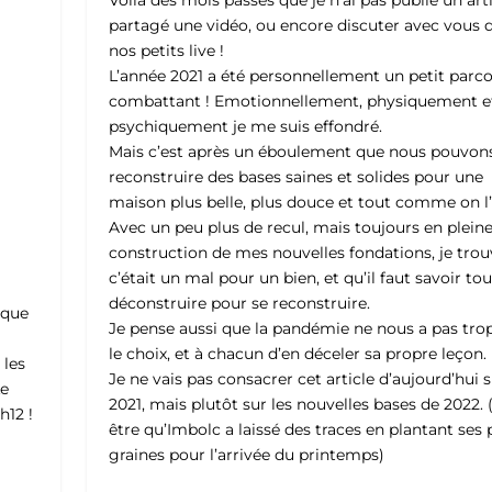
Voilà des mois passés que je n’ai pas publié un arti
partagé une vidéo, ou encore discuter avec vous 
nos petits live !
L’année 2021 a été personnellement un petit parc
combattant ! Emotionnellement, physiquement e
psychiquement je me suis effondré.
Mais c’est après un éboulement que nous pouvon
reconstruire des bases saines et solides pour une
maison plus belle, plus douce et tout comme on l
Avec un peu plus de recul, mais toujours en plein
construction de mes nouvelles fondations, je tro
c’était un mal pour un bien, et qu’il faut savoir tou
déconstruire pour se reconstruire.
ique
Je pense aussi que la pandémie ne nous a pas trop
n
le choix, et à chacun d’en déceler sa propre leçon.
 les
Je ne vais pas consacrer cet article d’aujourd’hui 
Le
2021, mais plutôt sur les nouvelles bases de 2022. 
h12 !
être qu’Imbolc a laissé des traces en plantant ses 
graines pour l’arrivée du printemps)