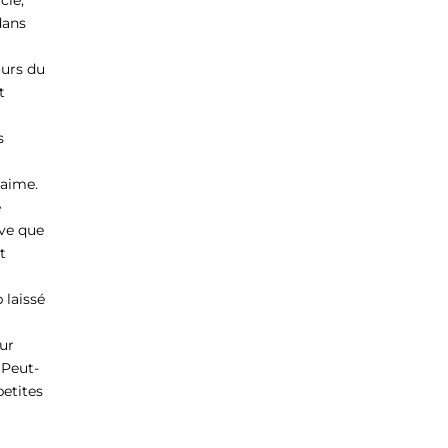
cle,
dans
ours du
t
s
’aime.
e
uve que
t
 laissé
sur
(Peut-
petites