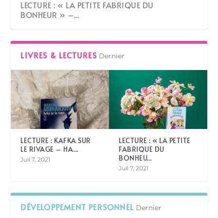
LECTURE : KAFKA SUR LE RIVAGE – HARUKI
LECTURE : « LA PETITE FABRIQUE DU
MURAK...
BONHEUR » –...
LIVRES & LECTURES
Dernier
LECTURE : KAFKA SUR
LECTURE : « LA PETITE
LE RIVAGE – HA...
FABRIQUE DU
BONHEU...
LECTURE | OLIVER BLUE À L’ÉCOLE DES
BIBLIOTHÉRAPIE
Juil 7, 2021
PROPHÈTE...
Juil 7, 2021
DÉVELOPPEMENT PERSONNEL
Dernier